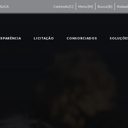
BLICA
Conteúdo [C]
Menu [M]
Busca [B]
Rodapé
SPARÊNCIA
LICITAÇÃO
CONSORCIADOS
SOLUÇÕE