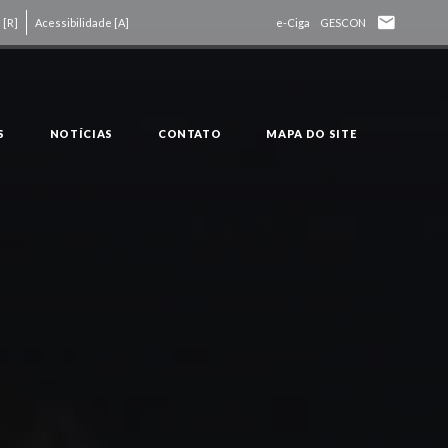
 [R]
Acessibilidade [A]
e-Ciga
GESCON
S
NOTÍCIAS
CONTATO
MAPA DO SITE