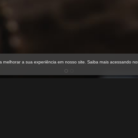
ra melhorar a sua experiência em nosso site. Saiba mais acessando n